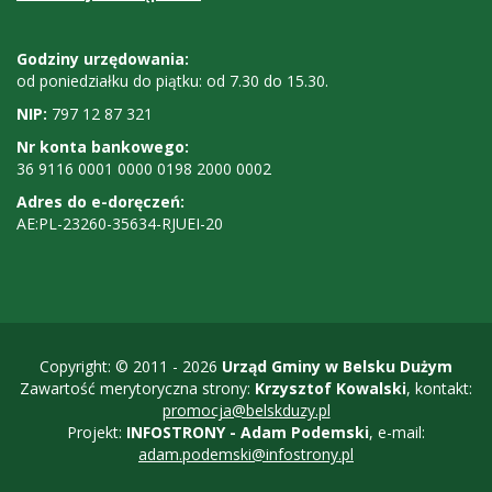
Godziny
Godziny urzędowania:
od poniedziałku do piątku: od 7.30 do 15.30.
urzędowania,
NIP:
797 12 87 321
NIP,
Nr konta bankowego:
nr
36 9116 0001 0000 0198 2000 0002
konta
Adres do e-doręczeń:
AE:PL-23260-35634-RJUEI-20
bankowego
Copyright: © 2011 - 2026
Urząd Gminy w Belsku Dużym
Zawartość merytoryczna strony:
Krzysztof Kowalski
, kontakt:
promocja@belskduzy.pl
Projekt:
INFOSTRONY - Adam Podemski
, e-mail:
adam.podemski@infostrony.pl