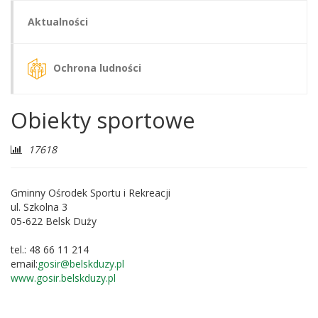
Aktualności
Ochrona ludności
Obiekty sportowe
Liczba
17618
odwiedzających:
Gminny Ośrodek Sportu i Rekreacji
ul. Szkolna 3
05-622 Belsk Duży
tel.: 48 66 11 214
email:
gosir@belskduzy.pl
www.gosir.belskduzy.pl