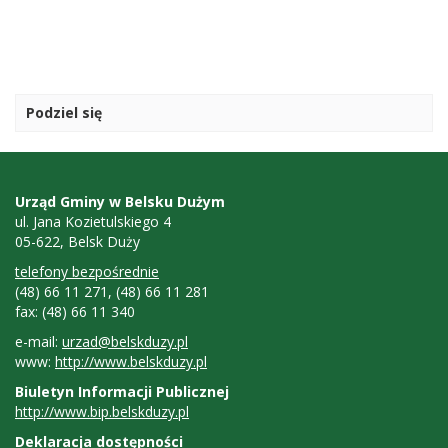
Podziel się
Kontakt
Urząd Gminy w Belsku Dużym
ul. Jana Kozietulskiego 4
05-622, Belsk Duży
telefony bezpośrednie
(48) 66 11 271, (48) 66 11 281
fax: (48) 66 11 340
e-mail:
urzad@belskduzy.pl
www:
http://www.belskduzy.pl
Biuletyn Informacji Publicznej
http://www.bip.belskduzy.pl
Deklaracja dostępności